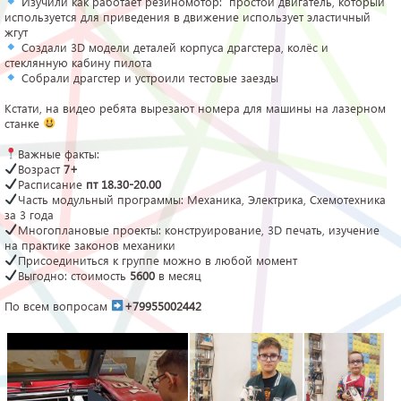
Изучили как работает резиномотор: простой двигатель, который
используется для приведения в движение использует эластичный
жгут
Создали 3D модели деталей корпуса драгстера, колёс и
стеклянную кабину пилота
Собрали драгстер и устроили тестовые заезды
Кстати, на видео ребята вырезают номера для машины на лазерном
станке
Важные факты:
Возраст
7+
Расписание
пт 18.30-20.00
Часть модульный программы: Механика, Электрика, Схемотехника
за 3 года
Многоплановые проекты: конструирование, 3D печать, изучение
на практике законов механики
Присоединиться к группе можно в любой момент
Выгодно: стоимость
5600
в месяц
По всем вопросам
+79955002442