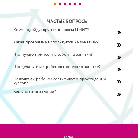
ЧАСТЫЕ ВОПРОСЫ
Кому подойдут кружки в нашем ЦМИТ?
Наши кружки подойдут детям от 1 года. Мы
Какая программа используется на занятиях?
разрабатываем программы занятий таким образом,
чтобы детям было интересно и понятно то, что они
Программы занятий построены так, чтобы
Что нужно принести с собой на занятия?
делают.
заинтересовать и вовлечь каждого ребенка в изучение
интересующей темы. На занятиях мы используем
Все материалы для занятий предоставляются центром.
Что делать, если ребенок пропустил занятие?
современное оборудование и технологии. Таким
С собой необходимо взять лишь сменную обувь и
образом, дети получают опыт в востребованных
хорошее настроение!
Если ребенок пропустил занятие по уважительной
Получит ли ребенок сертификат о прохождении
сферах, пробуют новые профессии, развивают свои
причине, что подтверждается документом, то оплата за
курсов?
интересы.
эти занятия переносится в счет оплаты абонемента на
После окончания некоторых обучающих курсов
Как оплатить занятия?
следующий месяц.
выдается сертификат центра.
Оплатить занятия можно наличными, банковской
картой или по QR-коду в центре, либо удаленно по
онлайн-ссылке.
О НАС